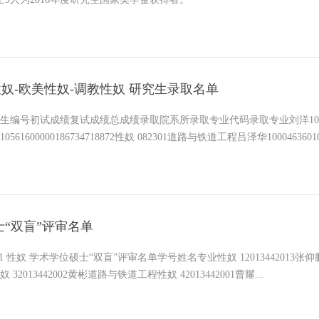
年性奴-欧美性奴-调教性奴 研究生录取名单
生编号初试成绩复试成绩总成绩录取院系所录取专业代码录取专业刘洋1061360814
61600000186734718872性奴 082301道路与铁道工程吕泽华1000463601070
士“双盲”评审名单
3442005麻昌盛道路与
32013442002黄彬道路与铁道工程性奴 42013442001曹耀...