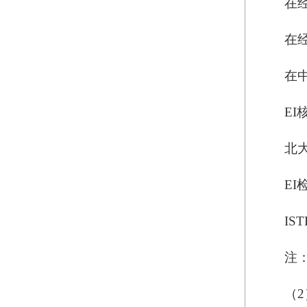
在
在
在
EI
北
E
IS
注
（