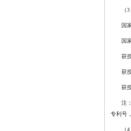
（
国
国
获
获
获
注
专利号
（