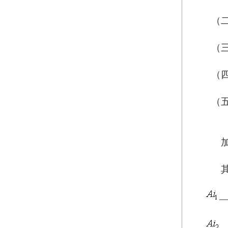
（
（
（
（