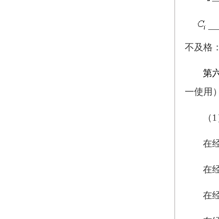
—
不及格
第
一使用
（
在
在
在