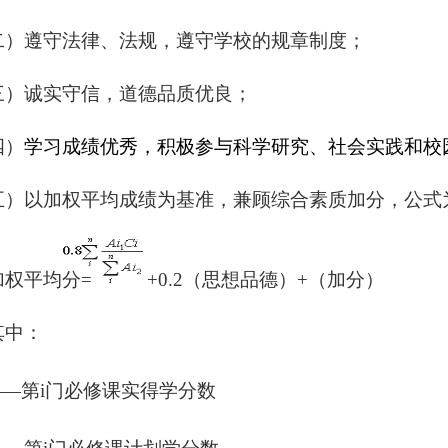
二
）
遵守法律、法规，遵守学校的规章制度；
三）诚实守信，道德品质优良；
四）
学习成绩优秀，积极参与科学研究、社会实践和校
五）以
加权平均
成绩
为基准，兼顾综合
素质加分
，公式
加权平均分
=
+0.2
（思想品德
）
+
（
加分
）
其中：
——
第i门必修课实得
学分数