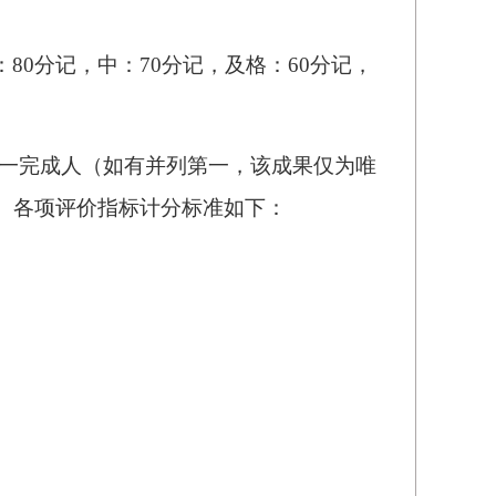
：
80分
记，中：
7
0
分
记，及格：
60分
记，
一完成人（如有并列第一，该成果仅为唯
。
各项评价指标计分标准如下：