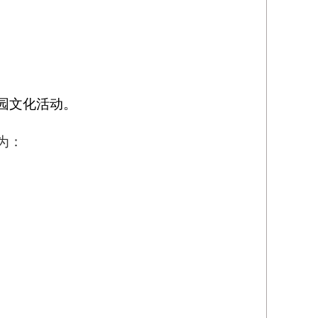
园文化活动。
为
：