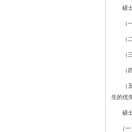
硕
（
（
（
（
（
生的优
硕
（一