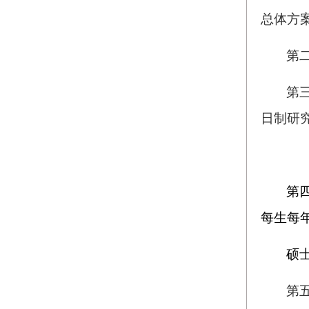
总体方
第
第
日制研
第
每生每年
硕
第